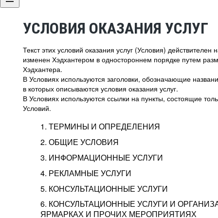
УСЛОВИЯ ОКАЗАНИЯ УСЛУГ
Текст этих условий оказания услуг (Условия) действителен
изменен Хэдхантером в одностороннем порядке путем раз
Хэдхантера.
В Условиях используются заголовки, обозначающие название
в которых описываются условия оказания услуг.
В Условиях используются ссылки на пункты, состоящие тольк
Условий.
1. ТЕРМИНЫ И ОПРЕДЕЛЕНИЯ
2. ОБЩИЕ УСЛОВИЯ
3. ИНФОРМАЦИОННЫЕ УСЛУГИ
1.1. Хэдхантер, или
Хэдхантер, ООО «Хэдх
4. РЕКЛАМНЫЕ УСЛУГИ
HeadHunter, или
г. Москва, внутригор
2.1. Типы и статусы регистрации
5. КОНСУЛЬТАЦИОННЫЕ УСЛУГИ
Исполнитель
Тверской,
2-я
Брестска
Типы регистрации
3.1. Предоставление доступа к базе данн
2.2. Активация услуг
6. КОНСУЛЬТАЦИОННЫЕ УСЛУГИ И ОРГАНИЗ
о трудоустройстве с возможностью просмо
Описание и активация
ЯРМАРКАХ И ПРОЧИХ МЕРОПРИЯТИЯХ
Хэдхантер — администра
2.1.1. Заказчику может быть присвоен один
4.0. Общие условия оказания рекламных ус