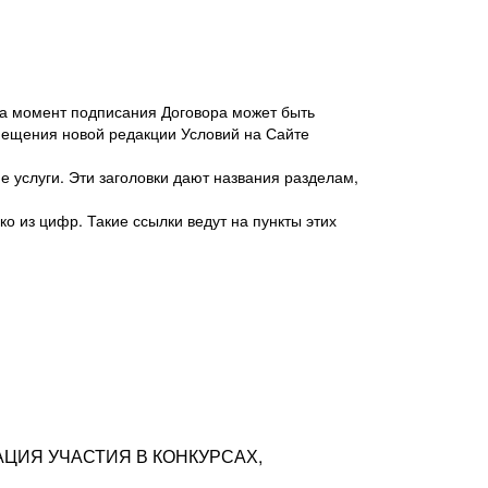
 на момент подписания Договора может быть
мещения новой редакции Условий на Сайте
 услуги. Эти заголовки дают названия разделам,
о из цифр. Такие ссылки ведут на пункты этих
антер», ИНН 7718620740, адрес: 125047,
одская территория Муниципальный округ
я улица, дом 48, помещ. 25
ых резюме с предложениями Соискателей
АЦИЯ УЧАСТИЯ В КОНКУРСАХ,
тра контактной информации Соискателя
тор сайтов: hh.ru, talantix.ru и других
 из Типов регистраций.
луг