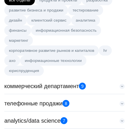
все отделы
продукты и проекты
разработка
развитие бизнеса и продажи
тестирование
дизайн
клиентский сервис
аналитика
финансы
информационная безопасность
маркетинг
корпоративное развитие рынков и капиталов
hr
axo
информационные технологии
юриспруденция
коммерческий департамент
9
Менеджер по работе с ключевыми клиентами (КАМ)
телефонные продажи
8
HeadHunter::Коммерческий департамент
сегодня
Менеджер по привлечению клиентов (B2B)
analytics/data science
з/п не указана
7
HeadHunter::Телефонные продажи
Москва