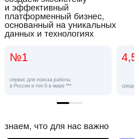
и эффективный
платформенный бизнес,
основанный на уникальных
данных и технологиях
4,5
2
сотр
средняя оценка hh.ru как работодателя **
в hh.
знаем, что для нас важно