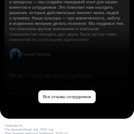
и процессы — мы создаём передовой опыт для наших
клиентов и сотрудников. Это помогает нам находить
решения, которые действительно меняют жизнь людей
к лучшему. Наша культура — про вовлечённость, заботу
и искреннее желание делать полезное. Мы гордимся тем,
что помогаем крутым компаниям и классным
специалистам находить друг друга. Быть частью таких
изменений по‑настоящему вдохновляет.
Сергей Чертов
hh.ru — это не просто работа
Это эмпатичные люди, заслуженные победы и дух
свободы. Мы помогаем миру и создаём лучший сервис
Все отзывы сотрудников
по поиску работы в стране.
Ольга Емельянова
*команда hh
**по данным Dream Job, 2025 год
***по данным рейтинга Similarweb, 2024 год