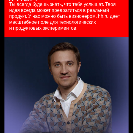
HeadHunter::Коммерческий департамент
15000000 so'm
29 июл. 2026
Ты всегда будешь знать, что тебя услышат.
Твоя
4 авг. 2026
Ташкент
з/п не указана
идея всегда может превратиться в реальный
Менеджер по внешним коммуникациям (Узбекистан)
з/п не указана
Москва
продукт.
У нас можно быть визионером. hh.ru даёт
HeadHunter::Департамент маркетинга
Москва
масштабное поле для технологических
Специалист телемаркетинга
24 июл. 2026
и продуктовых экспериментов.
HeadHunter::Телефонные продажи
з/п не указана
Key Account Manager (EdTech)
13 июл. 2026
Ташкент
HeadHunter::Коммерческий департамент
10000000 so'm
4 авг. 2026
Ташкент
150000 ₽
Нижний Новгород